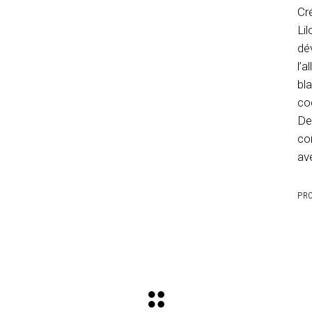
Cr
Li
dé
l’
bl
co
De
co
av
PRO