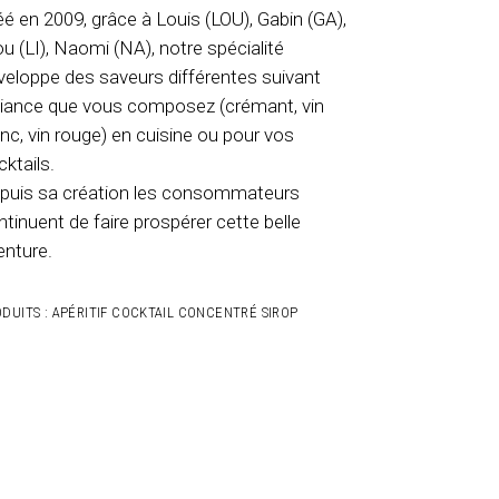
éé en 2009, grâce à Louis (LOU), Gabin (GA),
lou (LI), Naomi (NA), notre spécialité
veloppe des saveurs différentes suivant
alliance que vous composez (crémant, vin
anc, vin rouge) en cuisine ou pour vos
cktails.
puis sa création les consommateurs
ntinuent de faire prospérer cette belle
enture.
DUITS :
APÉRITIF
COCKTAIL
CONCENTRÉ
SIROP